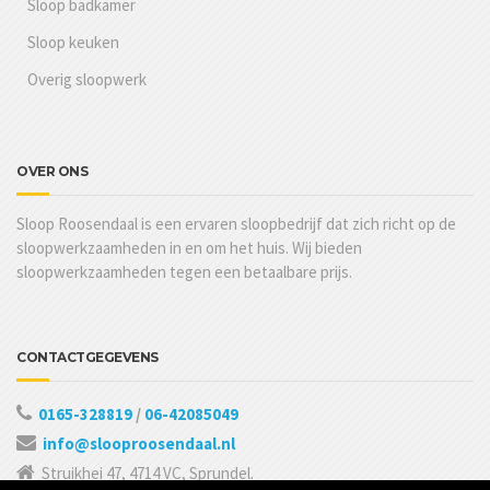
Sloop badkamer
Sloop keuken
Overig sloopwerk
OVER ONS
Sloop Roosendaal is een ervaren sloopbedrijf dat zich richt op de
sloopwerkzaamheden in en om het huis. Wij bieden
sloopwerkzaamheden tegen een betaalbare prijs.
CONTACTGEGEVENS
0165-328819
/
06-42085049
info@slooproosendaal.nl
Struikhei 47, 4714 VC, Sprundel.