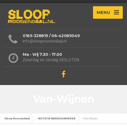
MENU
0165-328819 / 06-42085049
info@slooproosendaal.nl
Ma - Vrij 7.30 - 17.00
Zaterdag en zondag GESLOTEN
Van-Wijnen
Sloop Roosendaal
>
MUTATIE WERKZAAMHEDEN
>
Van-Wijnen